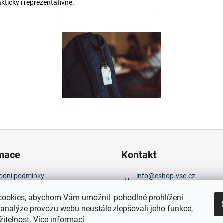
kticky i reprezentativně.
rmace
Kontakt
odní podmínky
info
@
eshop.vse.cz
nky ochrany osobních údajů
ookies, abychom Vám umožnili pohodlné prohlížení
 analýze provozu webu neustále zlepšovali jeho funkce,
žitelnost.
Více informací