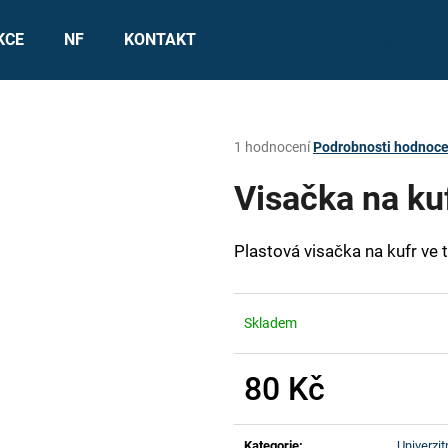
KCE
NF
KONTAKT
KONTAKT
Co potřebujete najít?
Průměrné
1 hodnocení
Podrobnosti hodnoce
hodnocení
produktu
Visačka na ku
HLEDAT
je
5,0
z
Plastová visačka na kufr ve 
5
Doporučujeme
hvězdiček.
Skladem
80 Kč
Měrná
cena:
Kategorie
:
Univerzit