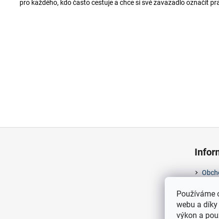
pro každého, kdo často cestuje a chce si své zavazadlo označit pra
Z
á
Info
p
a
Obch
t
Podmí
Používáme c
í
webu a díky
výkon a pou