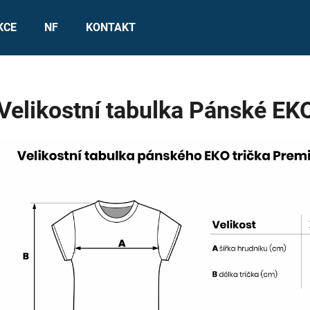
KCE
NF
KONTAKT
KONTAKT
Co potřebujete najít?
Velikostní tabulka Pánské EK
HLEDAT
Doporučujeme