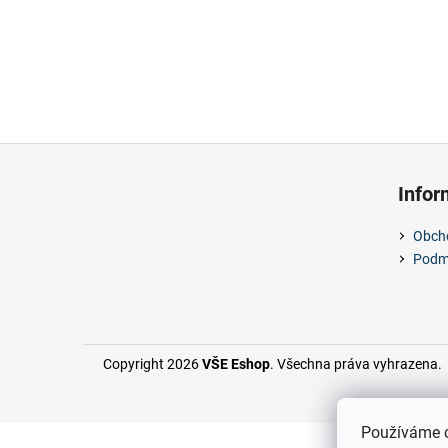
l
Z
á
Info
p
a
Obch
t
Podmí
í
Copyright 2026
VŠE Eshop
. Všechna práva vyhrazena.
Používáme c