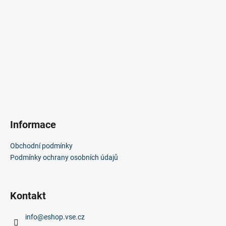
a
a
t
j
í
í
t
?
HLEDAT
Informace
Obchodní podmínky
Podmínky ochrany osobních údajů
D
o
p
o
Kontakt
r
u
info
@
eshop.vse.cz