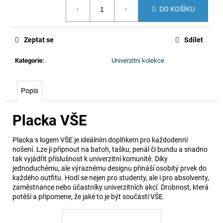
č
Měrná
DO KOŠÍKU
cena:
u
j
e
Zeptat se
Sdílet
m
e
Kategorie
:
Univerzitní kolekce
Popis
Placka VŠE
Placka s logem VŠE je ideálním doplňkem pro každodenní
nošení. Lze ji připnout na batoh, tašku, penál či bundu a snadno
tak vyjádřit příslušnost k univerzitní komunitě. Díky
jednoduchému, ale výraznému designu přináší osobitý prvek do
každého outfitu. Hodí se nejen pro studenty, ale i pro absolventy,
zaměstnance nebo účastníky univerzitních akcí. Drobnost, která
potěší a připomene, že jaké to je být součástí VŠE.